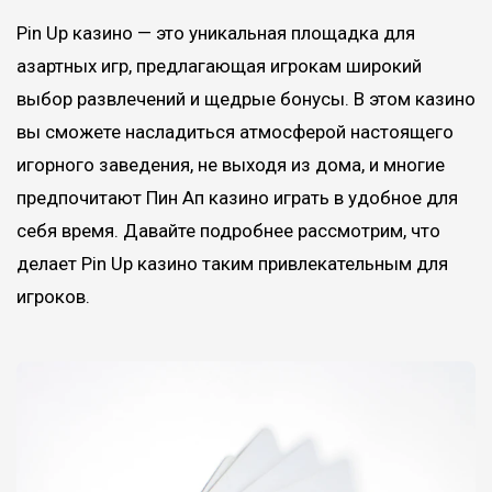
Pin Up казино — это уникальная площадка для
азартных игр, предлагающая игрокам широкий
выбор развлечений и щедрые бонусы. В этом казино
вы сможете насладиться атмосферой настоящего
игорного заведения, не выходя из дома, и многие
предпочитают
Пин Ап казино играть
в удобное для
себя время. Давайте подробнее рассмотрим, что
делает Pin Up казино таким привлекательным для
игроков.