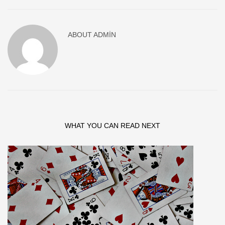
ABOUT
ADMIN
WHAT YOU CAN READ NEXT