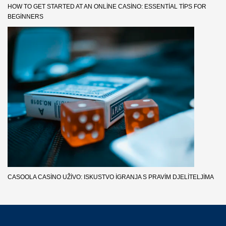
HOW TO GET STARTED AT AN ONLINE CASINO: ESSENTIAL TIPS FOR
BEGINNERS
CASOOLA CASINO UŽIVO: ISKUSTVO IGRANJA S PRAVIM DJELITELJIMA