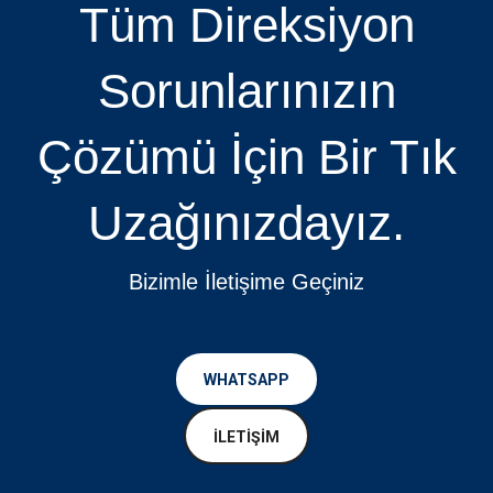
Tüm Direksiyon
Sorunlarınızın
Çözümü İçin Bir Tık
Uzağınızdayız.
Bizimle İletişime Geçiniz
WHATSAPP
İLETİŞİM