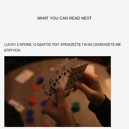
WHAT YOU CAN READ NEXT
LUCKY CAPONE: Ο ΟΔΗΓΌΣ ΠΟΥ ΧΡΕΙΆΖΕΣΤΕ ΓΙΑ ΝΑ ΞΕΚΙΝΉΣΕΤΕ ΜΕ
ΕΠΙΤΥΧΊΑ