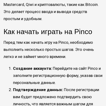
Mastercard, Qiwi и криптовалюты, такие как Bitcoin.
Это делает процесс ввода и вывода средств
простым и удобным.
Как начать играть на Pinco
Перед тем как начать игру на Pinco, необходимо
выполнить несколько простых шагов. Это очень
легко и не займет много времени.
Создание аккаунта:
Перейдите на сайт Pinco и
заполните регистрационную форму, указав свои
персональные данные.
Подтверждение данных:
После регистрации
вам будет предложено подтвердить свою
личность, что является важным шагом для