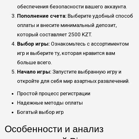
обеспечения безопасности вашего аккаунта.
Пополнение счета:
Выберите удобный способ
оплаты и внесите минимальный депозит,
который составляет 2500 KZT.
Выбор игры:
Ознакомьтесь с ассортиментом
игр и выберите ту, которая нравится вам
больше всего.
Начало игры:
Запустите выбранную игру и
откройте для себя мир азартных развлечений.
Простой процесс регистрации
Надежные методы оплаты
Богатый выбор игр
Особенности и анализ