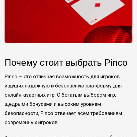
Почему стоит выбрать Pinco
Pinco — это отличная возможность для игроков,
ищущих надежную и безопасную платформу для
онлайн-азартных игр. С богатым выбором игр,
щедрыми бонусами и высоким уровнем
безопасности, Pinco отвечает всем требованиям
современных игроков.