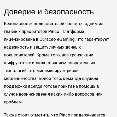
Доверие и безопасность
Безопасность пользователей является одним из
главных приоритетов Pinco. Платформа
лицензирована в Curacao eGaming, что гарантирует
надежность и защиту личных данных
пользователей. Кроме того, все транзакции
шифруются с использованием современных
технологий, что минимизирует риски
мошенничества. Более того, команда службы
поддержки всегда готова прийти на помощь в
случае возникновения каких-либо вопросов или
проблем.
Также стоит отметить, что Pinco придерживается