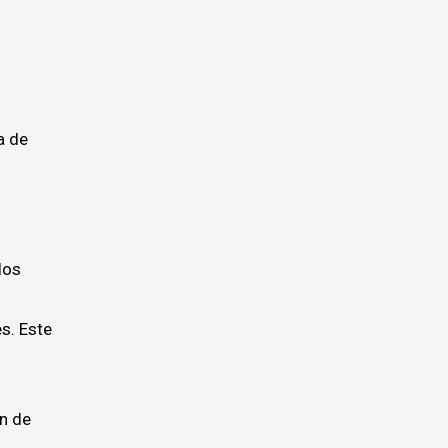
a de
los
s. Este
ón de