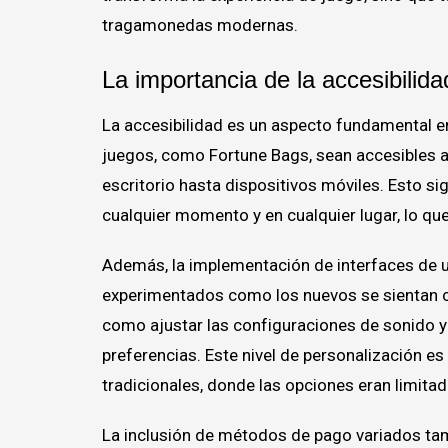
tragamonedas modernas.
La importancia de la accesibilid
La accesibilidad es un aspecto fundamental en
juegos, como Fortune Bags, sean accesibles 
escritorio hasta dispositivos móviles. Esto si
cualquier momento y en cualquier lugar, lo qu
Además, la implementación de interfaces de 
experimentados como los nuevos se sientan c
como ajustar las configuraciones de sonido y 
preferencias. Este nivel de personalización 
tradicionales, donde las opciones eran limitad
La inclusión de métodos de pago variados tam