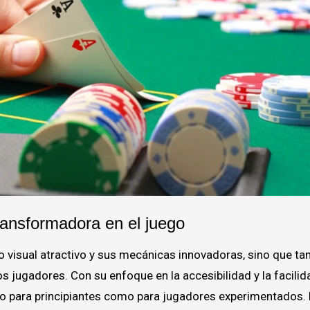
ransformadora en el juego
o visual atractivo y sus mecánicas innovadoras, sino que t
s jugadores. Con su enfoque en la accesibilidad y la facilid
nto para principiantes como para jugadores experimentados.