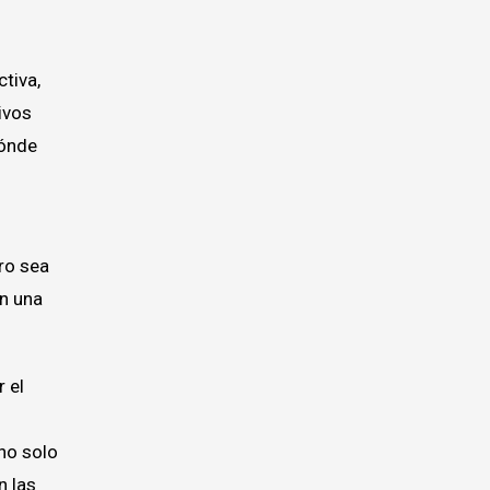
tiva,
ivos
dónde
ro sea
an una
 el
 no solo
n las