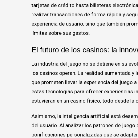
tarjetas de crédito hasta billeteras electrón
realizar transacciones de forma rápida y segu
experiencia de usuario, sino que también prom
límites sobre sus gastos.
El futuro de los casinos: la inno
La industria del juego no se detiene en su evo
los casinos operan. La realidad aumentada y l
que prometen llevar la experiencia del juego
estas tecnologías para ofrecer experiencias 
estuvieran en un casino físico, todo desde la
Asimismo, la inteligencia artificial está dese
del usuario. Al analizar los patrones de jueg
bonificaciones personalizadas que se adapten 