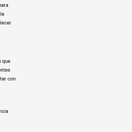
para
la
lecer
n que
entes
tar con
ncia