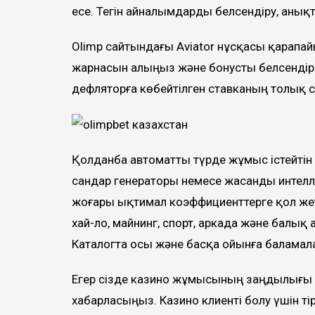
есе. Тегін айналымдарды белсендіру, анықт
Olimp сайтындағы Aviator нұсқасы қарапайым
жарнасын алыңыз және бонусты белсендірің
дефляторға көбейтілген ставканың толық 
Қолданба автоматты түрде жұмыс істейтін
сандар генераторы немесе жасанды интел
жоғары ықтимал коэффициенттерге қол жеткі
хай-ло, майнинг, спорт, аркада және бал
Каталогта осы және басқа ойынға балама
Егер сізде казино жұмысының заңдылығы 
хабарласыңыз. Казино клиенті болу үшін ті