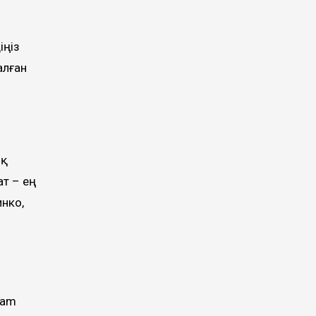
іңіз
алған
оқ
т – ең
инко,
ram