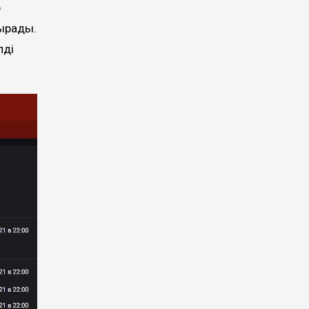
p
тырады.
лді