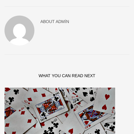
ABOUT
ADMIN
WHAT YOU CAN READ NEXT