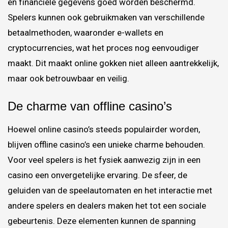
en financiële gegevens goed worden beschermd.
Spelers kunnen ook gebruikmaken van verschillende
betaalmethoden, waaronder e-wallets en
cryptocurrencies, wat het proces nog eenvoudiger
maakt. Dit maakt online gokken niet alleen aantrekkelijk,
maar ook betrouwbaar en veilig.
De charme van offline casino’s
Hoewel online casino’s steeds populairder worden,
blijven offline casino’s een unieke charme behouden.
Voor veel spelers is het fysiek aanwezig zijn in een
casino een onvergetelijke ervaring. De sfeer, de
geluiden van de speelautomaten en het interactie met
andere spelers en dealers maken het tot een sociale
gebeurtenis. Deze elementen kunnen de spanning