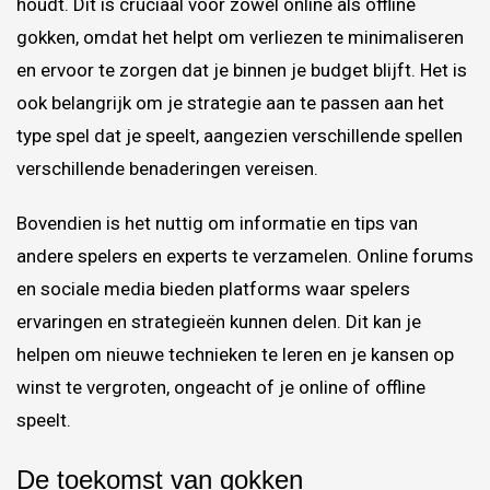
houdt. Dit is cruciaal voor zowel online als offline
gokken, omdat het helpt om verliezen te minimaliseren
en ervoor te zorgen dat je binnen je budget blijft. Het is
ook belangrijk om je strategie aan te passen aan het
type spel dat je speelt, aangezien verschillende spellen
verschillende benaderingen vereisen.
Bovendien is het nuttig om informatie en tips van
andere spelers en experts te verzamelen. Online forums
en sociale media bieden platforms waar spelers
ervaringen en strategieën kunnen delen. Dit kan je
helpen om nieuwe technieken te leren en je kansen op
winst te vergroten, ongeacht of je online of offline
speelt.
De toekomst van gokken