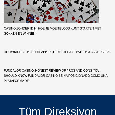
CASINO ZONDER IDIN: HOE JE MOEITELOOS KUNT STARTEN MET
GOKKEN EN WINNEN
ПОПУЛЯРНЫЕ ИГРЫ ПРАВИЛА, СЕКРЕТЫ И СТРАТЕГИИ ВЫИГРЫША
FUNDALOR CASINO: HONEST REVIEW OF PROS AND CONS YOU
SHOULD KNOW FUNDALOR CASINO SE HA POSICIONADO COMO UNA
PLATAFORMA DE
Tüm Direksiyon