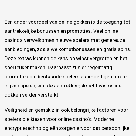
Een ander voordeel van online gokken is de toegang tot
aantrekkelijke bonussen en promoties. Veel online
casino’s verwelkomen nieuwe spelers met genereuze
aanbiedingen, zoals welkomstbonussen en gratis spins.
Deze extra’s kunnen de kans op winst vergroten en het
spel leuker maken. Daarnaast zijn er regelmatig
promoties die bestaande spelers aanmoedigen om te
blijven spelen, wat de aantrekkingskracht van online
gokken verder versterkt.
Veiligheid en gemak zijn ook belangrijke factoren voor
spelers die kiezen voor online casino’s. Moderne
encryptietechnologieën zorgen ervoor dat persoonlijke