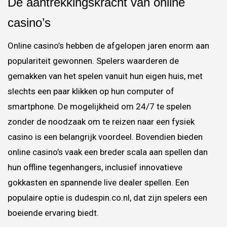
De aantrekkingskracht van online
casino’s
Online casino’s hebben de afgelopen jaren enorm aan
populariteit gewonnen. Spelers waarderen de
gemakken van het spelen vanuit hun eigen huis, met
slechts een paar klikken op hun computer of
smartphone. De mogelijkheid om 24/7 te spelen
zonder de noodzaak om te reizen naar een fysiek
casino is een belangrijk voordeel. Bovendien bieden
online casino’s vaak een breder scala aan spellen dan
hun offline tegenhangers, inclusief innovatieve
gokkasten en spannende live dealer spellen. Een
populaire optie is
dudespin.co.nl
, dat zijn spelers een
boeiende ervaring biedt.