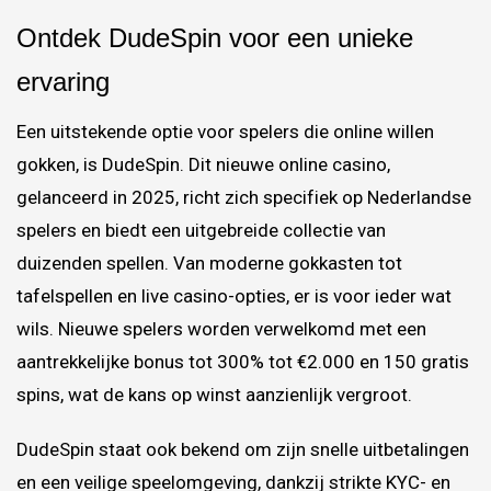
Ontdek DudeSpin voor een unieke
ervaring
Een uitstekende optie voor spelers die online willen
gokken, is DudeSpin. Dit nieuwe online casino,
gelanceerd in 2025, richt zich specifiek op Nederlandse
spelers en biedt een uitgebreide collectie van
duizenden spellen. Van moderne gokkasten tot
tafelspellen en live casino-opties, er is voor ieder wat
wils. Nieuwe spelers worden verwelkomd met een
aantrekkelijke bonus tot 300% tot €2.000 en 150 gratis
spins, wat de kans op winst aanzienlijk vergroot.
DudeSpin staat ook bekend om zijn snelle uitbetalingen
en een veilige speelomgeving, dankzij strikte KYC- en