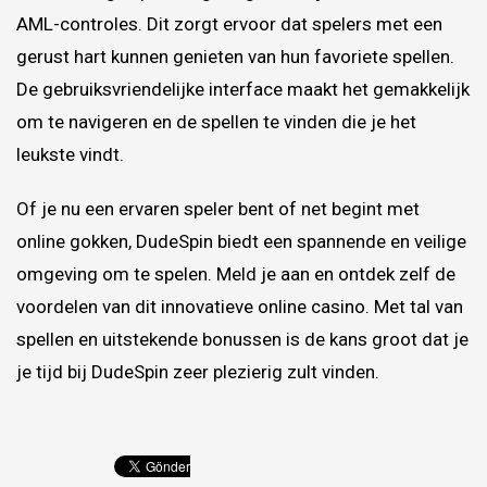
AML-controles. Dit zorgt ervoor dat spelers met een
gerust hart kunnen genieten van hun favoriete spellen.
De gebruiksvriendelijke interface maakt het gemakkelijk
om te navigeren en de spellen te vinden die je het
leukste vindt.
Of je nu een ervaren speler bent of net begint met
online gokken, DudeSpin biedt een spannende en veilige
omgeving om te spelen. Meld je aan en ontdek zelf de
voordelen van dit innovatieve online casino. Met tal van
spellen en uitstekende bonussen is de kans groot dat je
je tijd bij DudeSpin zeer plezierig zult vinden.