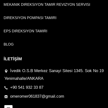
MEKANIK DIREKSIYON TAMIR REVIZYON SERVISI
DIREKSIYON POMPASI TAMIRI
EPS DIREKSIYON TAMIRI
BLOG
İLETİŞİM
İvedik O.S.B Merkez Sanayi Sitesi 1345. Sok No 19
Yenimahalle/ANKARA
+90 541 932 33 87
omeromer061837@gmail.com