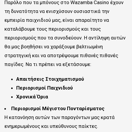
Παρόλο που τα μπόνους στο Wazamba Casino έχουν
τη δυνατότητα να ενισχύσουν ουσιαστικά την
εμπειρία παιχνιδιού μας, είναι απαραίτητο να
καταλάβουμε τους περιορισμούς και τους
περιορισμούς που τα συνοδεύουν. Η αντίληψη αυτών
θα μας βοηθήσει να χαράξουμε βελτιωμένη
στρατηγική και να αποτρέψουμε πιθανές πιθανές
παγίδες. Να τι πρέπει να εξετάσουμε:
Απαιτήσεις Στοιχηματισμού
Περιορισμοί Παιχνιδιού
Χρονικά Όρια
Περιορισμοί Μέγιστου Πονταρίσματος
Η κατανόηση αυτών των παραγόντων μας κρατά
ενημερωμένους και υπεύθυνους παίκτες.