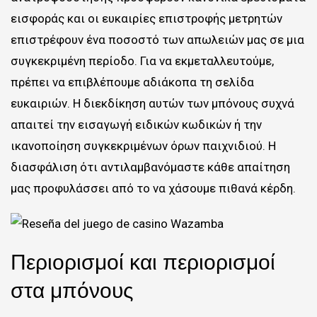
εισφοράς και οι ευκαιρίες επιστροφής μετρητών
επιστρέφουν ένα ποσοστό των απωλειών μας σε μια
συγκεκριμένη περίοδο. Για να εκμεταλλευτούμε,
πρέπει να επιβλέπουμε αδιάκοπα τη σελίδα
ευκαιριών. Η διεκδίκηση αυτών των μπόνους συχνά
απαιτεί την εισαγωγή ειδικών κωδικών ή την
ικανοποίηση συγκεκριμένων όρων παιχνιδιού. Η
διασφάλιση ότι αντιλαμβανόμαστε κάθε απαίτηση
μας προφυλάσσει από το να χάσουμε πιθανά κέρδη.
Περιορισμοί και περιορισμοί
στα μπόνους