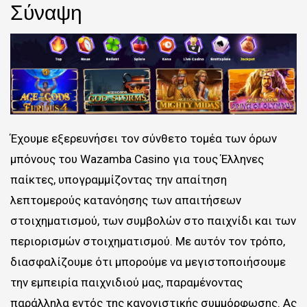
Σύναψη
Έχουμε εξερευνήσει τον σύνθετο τομέα των όρων
μπόνους του Wazamba Casino για τους Έλληνες
παίκτες, υπογραμμίζοντας την απαίτηση
λεπτομερούς κατανόησης των απαιτήσεων
στοιχηματισμού, των συμβολών στο παιχνίδι και των
περιορισμών στοιχηματισμού. Με αυτόν τον τρόπο,
διασφαλίζουμε ότι μπορούμε να μεγιστοποιήσουμε
την εμπειρία παιχνιδιού μας, παραμένοντας
παράλληλα εντός της κανονιστικής συμμόρφωσης. Ας