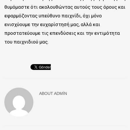
θυμόμαστε ότι ακολουθώντας αυτούς τους όρους και
εφαρμόζοντας υπεύθυνο παιχνίδι, όχι μόνο
ενισχύουμε την ευχαρίστησή μας, αλλά και
προστατεύουμε τις επενδύσεις και την εντιμότητα
του παιχνιδιού μας.
ABOUT
ADMIN