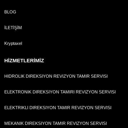
BLOG
İLETİŞİM
Kryptaxel
HİZMETLERİMİZ
HIDROLIK DIREKSIYON REVIZYON TAMIR SERVISI
ELEKTRONIK DIREKSIYON TAMIRI REVIZYON SERVISI
ELEKTRIKLI DIREKSIYON TAMIR REVIZYON SERVISI
MEKANIK DIREKSIYON TAMIR REVIZYON SERVISI