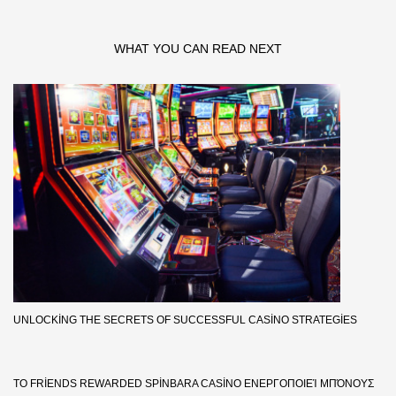
WHAT YOU CAN READ NEXT
UNLOCKING THE SECRETS OF SUCCESSFUL CASINO STRATEGIES
ΤΟ FRIENDS REWARDED SPINBARA CASINO ΕΝΕΡΓΟΠΟΙΕΊ ΜΠΌΝΟΥΣ