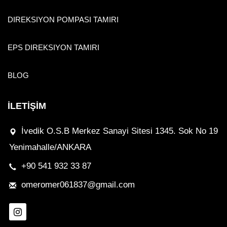
DIREKSIYON POMPASI TAMIRI
EPS DIREKSIYON TAMIRI
BLOG
İLETİŞİM
İvedik O.S.B Merkez Sanayi Sitesi 1345. Sok No 19
Yenimahalle/ANKARA
+90 541 932 33 87
omeromer061837@gmail.com