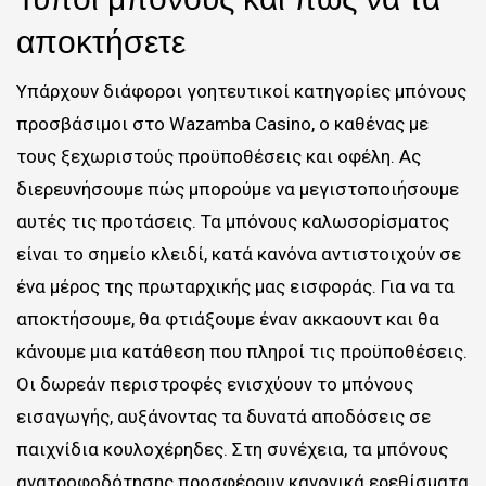
αποκτήσετε
Υπάρχουν διάφοροι γοητευτικοί κατηγορίες μπόνους
προσβάσιμοι στο Wazamba Casino, ο καθένας με
τους ξεχωριστούς προϋποθέσεις και οφέλη. Ας
διερευνήσουμε πώς μπορούμε να μεγιστοποιήσουμε
αυτές τις προτάσεις. Τα μπόνους καλωσορίσματος
είναι το σημείο κλειδί, κατά κανόνα αντιστοιχούν σε
ένα μέρος της πρωταρχικής μας εισφοράς. Για να τα
αποκτήσουμε, θα φτιάξουμε έναν ακκαουντ και θα
κάνουμε μια κατάθεση που πληροί τις προϋποθέσεις.
Οι δωρεάν περιστροφές ενισχύουν το μπόνους
εισαγωγής, αυξάνοντας τα δυνατά αποδόσεις σε
παιχνίδια κουλοχέρηδες. Στη συνέχεια, τα μπόνους
ανατροφοδότησης προσφέρουν κανονικά ερεθίσματα