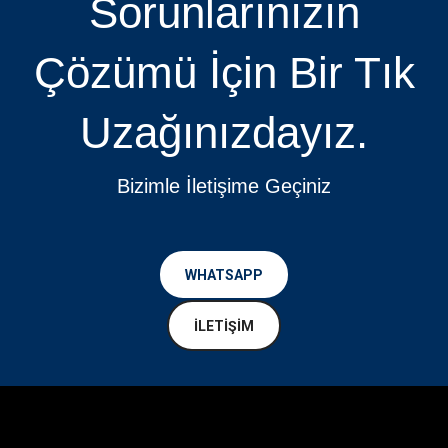
Sorunlarınızın
Çözümü İçin Bir Tık
Uzağınızdayız.
Bizimle İletişime Geçiniz
WHATSAPP
İLETİŞİM