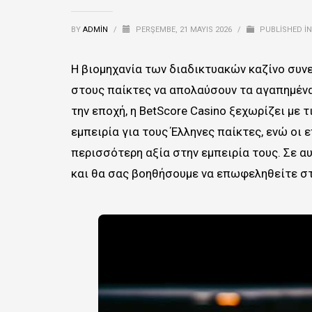
BY
ADMIN
/
PERŞEMBE, 21 MAYIS 2026
/
PUBLISHED I
Η βιομηχανία των διαδικτυακών καζίνο συν
στους παίκτες να απολαύσουν τα αγαπημένα 
την εποχή, η BetScore Casino ξεχωρίζει με 
εμπειρία για τους Έλληνες παίκτες, ενώ οι
περισσότερη αξία στην εμπειρία τους. Σε α
και θα σας βοηθήσουμε να επωφεληθείτε σ