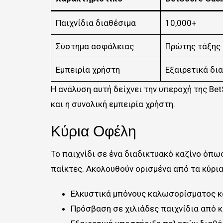
Παιχνίδια διαθέσιμα
10,000+
Σύστημα ασφάλειας
Πρώτης τάξης
Εμπειρία χρήστη
Εξαιρετικά δι
Η ανάλυση αυτή δείχνει την υπεροχή της Be
και η συνολική εμπειρία χρήστη.
Κύρια Οφέλη
Το παιχνίδι σε ένα διαδικτυακό καζίνο όπ
παίκτες. Ακολουθούν ορισμένα από τα κύρια
Ελκυστικά μπόνους καλωσορίσματος κα
Πρόσβαση σε χιλιάδες παιχνίδια από 