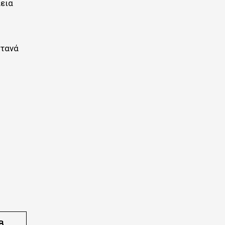
λεια
ντανά
B