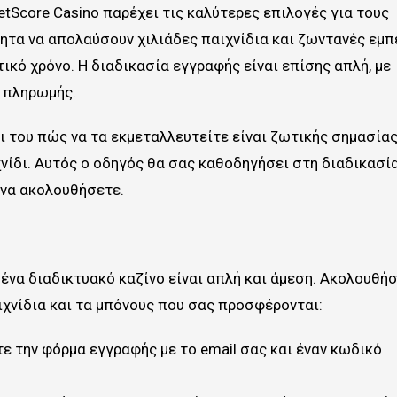
etScore Casino παρέχει τις καλύτερες επιλογές για τους
ητα να απολαύσουν χιλιάδες παιχνίδια και ζωντανές εμπ
ικό χρόνο. Η διαδικασία εγγραφής είναι επίσης απλή, με
 πληρωμής.
 του πώς να τα εκμεταλλευτείτε είναι ζωτικής σημασίας
νίδι. Αυτός ο οδηγός θα σας καθοδηγήσει στη διαδικασία
 να ακολουθήσετε.
 ένα διαδικτυακό καζίνο είναι απλή και άμεση. Ακολουθή
χνίδια και τα μπόνους που σας προσφέρονται:
 την φόρμα εγγραφής με το email σας και έναν κωδικό