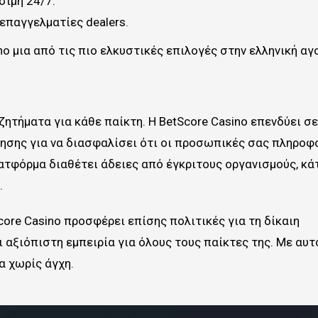
σιμη 24/7.
επαγγελματίες dealers.
o μια από τις πιο ελκυστικές επιλογές στην ελληνική αγ
ζητήματα για κάθε παίκτη. Η BetScore Casino επενδύει σε
ησης για να διασφαλίσει ότι οι προσωπικές σας πληροφ
λατφόρμα διαθέτει άδειες από έγκριτους οργανισμούς, κά
.
core Casino προσφέρει επίσης πολιτικές για τη δίκαιη
 αξιόπιστη εμπειρία για όλους τους παίκτες της. Με αυτ
α χωρίς άγχη.