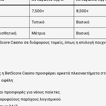
7,500+
8,500+
Τυπικό
Βασικό
αισθητική
Μέτρια
Βασική
tScore Casino σε διάφορους τομείς, όπως η επιλογή παιχν
ως η BetScore Casino προσφέρει αρκετά πλεονεκτήματα στ
 οφέλη:
ι προσφορές για νέους παίκτες.
κορυφαίους παρόχους λογισμικού.