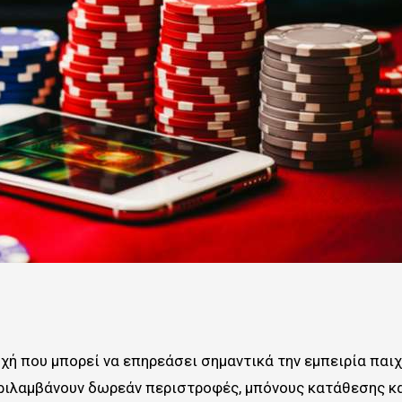
υχή που μπορεί να επηρεάσει σημαντικά την εμπειρία παιχ
ριλαμβάνουν δωρεάν περιστροφές, μπόνους κατάθεσης κα