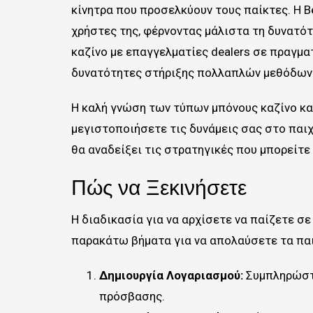
κίνητρα που προσελκύουν τους παίκτες. Η B
χρήστες της, φέρνοντας μάλιστα τη δυνατότ
καζίνο με επαγγελματίες dealers σε πραγματ
δυνατότητες στήριξης πολλαπλών μεθόδων
Η καλή γνώση των τύπων μπόνους καζίνο και
μεγιστοποιήσετε τις δυνάμεις σας στο παιχ
θα αναδείξει τις στρατηγικές που μπορείτε
Πώς να Ξεκινήσετε
Η διαδικασία για να αρχίσετε να παίζετε σε
παρακάτω βήματα για να απολαύσετε τα παι
Δημιουργία Λογαριασμού:
Συμπληρώστε
πρόσβασης.