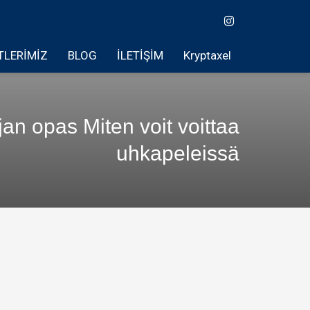
TLERİMİZ
BLOG
İLETİŞİM
Kryptaxel
ijan opas Miten voit voittaa
uhkapeleissä