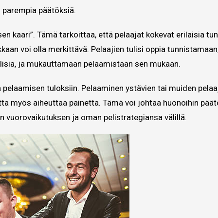
n parempia päätöksiä.
n kaari”. Tämä tarkoittaa, että pelaajat kokevat erilaisia tun
kkaan voi olla merkittävä. Pelaajien tulisi oppia tunnistamaan
uhallisia, ja mukauttamaan pelaamistaan sen mukaan.
a pelaamisen tuloksiin. Pelaaminen ystävien tai muiden pelaa
ta myös aiheuttaa painetta. Tämä voi johtaa huonoihin päätö
sen vuorovaikutuksen ja oman pelistrategiansa välillä.