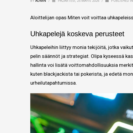
BY
ADMIN
/
PAZARTESI, 25 MAYIS 2026
/
PUBLISHED I
Aloittelijan opas Miten voit voittaa uhkapeleis
Uhkapelejä koskeva perusteet
Uhkapeleihin liittyy monia tekijöitä, jotka vai
pelin säännöt ja strategiat. Olipa kyseessä ka
hallinta voi lisätä voittomahdollisuuksia merkit
kuten blackjackista tai pokerista, ja edetä mo
urheilutapahtumissa.