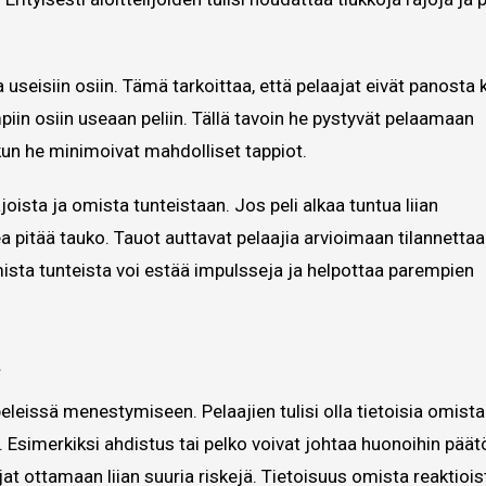
a useisiin osiin. Tämä tarkoittaa, että pelaajat eivät panosta
iin osiin useaan peliin. Tällä tavoin he pystyvät pelaamaan
n he minimoivat mahdolliset tappiot.
rajoista ja omista tunteistaan. Jos peli alkaa tuntua liian
idea pitää tauko. Tauot auttavat pelaajia arvioimaan tilannettaa
sta tunteista voi estää impulsseja ja helpottaa parempien
eleissä menestymiseen. Pelaajien tulisi olla tietoisia omista
 Esimerkiksi ahdistus tai pelko voivat johtaa huonoihin päätö
jat ottamaan liian suuria riskejä. Tietoisuus omista reaktioi