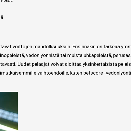
N
PUBLIC
sä
kuttavat voittojen mahdollisuuksiin. Ensinnäkin on tärkeää ym
sinopeleistä, vedonlyönnistä tai muista uhkapeleistä, perusa
tävästi. Uudet pelaajat voivat aloittaa yksinkertaisista peleis
nimutkaisemmille vaihtoehdoille, kuten
betscore
-vedonlyönti