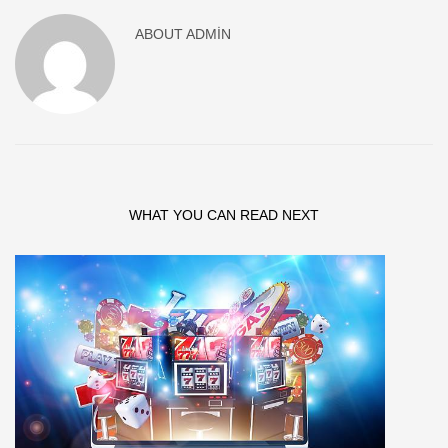
ABOUT
ADMIN
WHAT YOU CAN READ NEXT