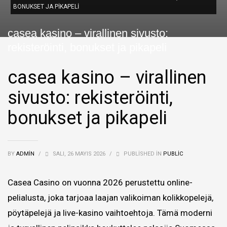
BONUKSET JA PIKAPELI
casea kasino – virallinen sivusto:
rekisteröinti, bonukset ja pikapeli
casea kasino – virallinen
sivusto: rekisteröinti,
bonukset ja pikapeli
BY
ADMIN
/
SALI, 26 MAYIS 2026
/
PUBLISHED IN
PUBLIC
Casea Casino on vuonna 2026 perustettu online-
pelialusta, joka tarjoaa laajan valikoiman kolikkopelejä,
pöytäpelejä ja live-kasino vaihtoehtoja. Tämä moderni