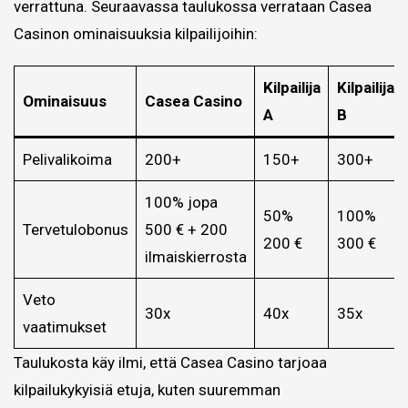
verrattuna. Seuraavassa taulukossa verrataan Casea
Casinon ominaisuuksia kilpailijoihin:
Kilpailija
Kilpailija
Ominaisuus
Casea Casino
A
B
Pelivalikoima
200+
150+
300+
100% jopa
50%
100%
Tervetulobonus
500 € + 200
200 €
300 €
ilmaiskierrosta
Veto
30x
40x
35x
vaatimukset
Taulukosta käy ilmi, että Casea Casino tarjoaa
kilpailukykyisiä etuja, kuten suuremman