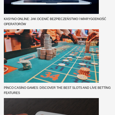
KASYNO ONLINE: JAK OCENIĆ BEZPIECZEŃSTWO I WIARYGODNOŚĆ
OPERATORÓW
PINCO CASINO GAMES: DISCOVER THE BEST SLOTS AND LIVE BETTING
FEATURES