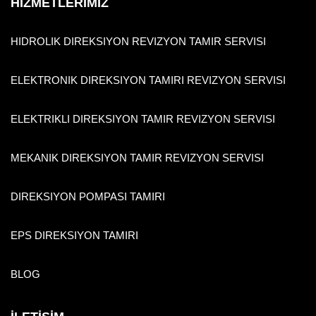
HİZMETLERİMİZ
HIDROLIK DIREKSIYON REVIZYON TAMIR SERVISI
ELEKTRONIK DIREKSIYON TAMIRI REVIZYON SERVISI
ELEKTRIKLI DIREKSIYON TAMIR REVIZYON SERVISI
MEKANIK DIREKSIYON TAMIR REVIZYON SERVISI
DIREKSIYON POMPASI TAMIRI
EPS DIREKSIYON TAMIRI
BLOG