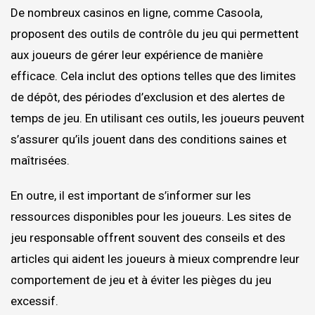
De nombreux casinos en ligne, comme Casoola,
proposent des outils de contrôle du jeu qui permettent
aux joueurs de gérer leur expérience de manière
efficace. Cela inclut des options telles que des limites
de dépôt, des périodes d’exclusion et des alertes de
temps de jeu. En utilisant ces outils, les joueurs peuvent
s’assurer qu’ils jouent dans des conditions saines et
maîtrisées.
En outre, il est important de s’informer sur les
ressources disponibles pour les joueurs. Les sites de
jeu responsable offrent souvent des conseils et des
articles qui aident les joueurs à mieux comprendre leur
comportement de jeu et à éviter les pièges du jeu
excessif.