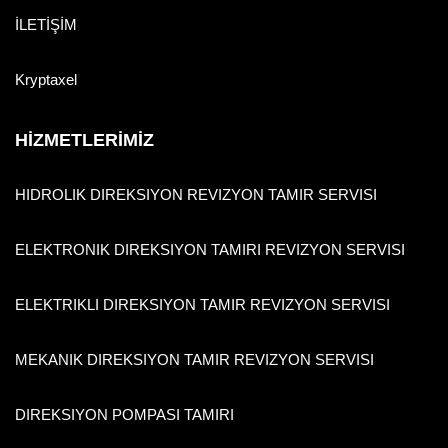
İLETİŞİM
Kryptaxel
HİZMETLERİMİZ
HIDROLIK DIREKSIYON REVIZYON TAMIR SERVISI
ELEKTRONIK DIREKSIYON TAMIRI REVIZYON SERVISI
ELEKTRIKLI DIREKSIYON TAMIR REVIZYON SERVISI
MEKANIK DIREKSIYON TAMIR REVIZYON SERVISI
DIREKSIYON POMPASI TAMIRI