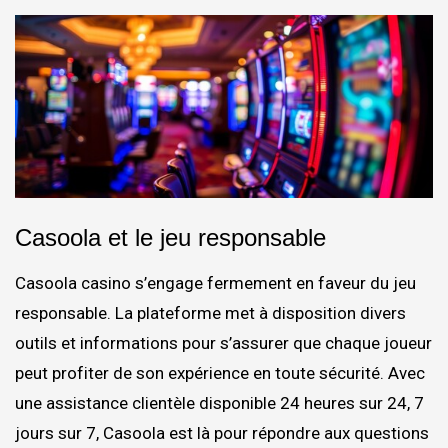
Casoola et le jeu responsable
Casoola casino s’engage fermement en faveur du jeu
responsable. La plateforme met à disposition divers
outils et informations pour s’assurer que chaque joueur
peut profiter de son expérience en toute sécurité. Avec
une assistance clientèle disponible 24 heures sur 24, 7
jours sur 7, Casoola est là pour répondre aux questions