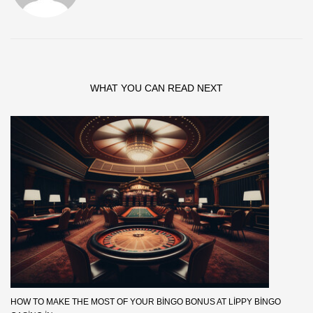
WHAT YOU CAN READ NEXT
HOW TO MAKE THE MOST OF YOUR BINGO BONUS AT LIPPY BINGO