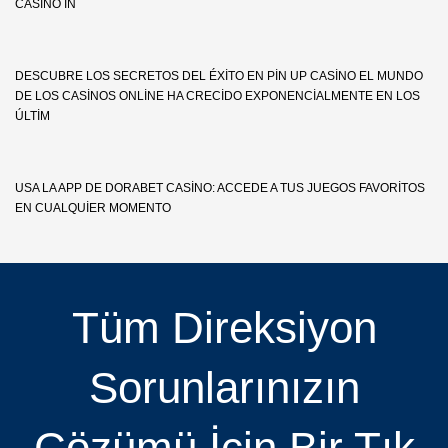
CASINO IN
DESCUBRE LOS SECRETOS DEL ÉXITO EN PIN UP CASINO EL MUNDO
DE LOS CASINOS ONLINE HA CRECIDO EXPONENCIALMENTE EN LOS
ÚLTIM
USA LA APP DE DORABET CASINO: ACCEDE A TUS JUEGOS FAVORITOS
EN CUALQUIER MOMENTO
Tüm Direksiyon
Sorunlarınızın
Çözümü İçin Bir Tık