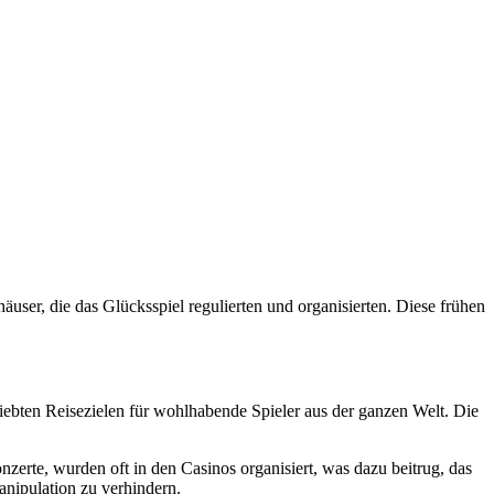
lhäuser, die das Glücksspiel regulierten und organisierten. Diese frühen
ebten Reisezielen für wohlhabende Spieler aus der ganzen Welt. Die
erte, wurden oft in den Casinos organisiert, was dazu beitrug, das
anipulation zu verhindern.