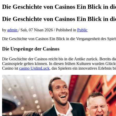
Die Geschichte von Casinos Ein Blick in di
Die Geschichte von Casinos Ein Blick in di
by
admin
/
Salı, 07 Nisan 2026
/
Published in
Public
Die Geschichte von Casinos Ein Blick in die Vergangenheit des Spiel
Die Ursprünge der Casinos
Die Geschichte der Casinos reicht bis in die Antike zurück. Bereits 
Casinospiele gelten können. In diesen frühen Kulturen wurden Glückss
Casino ist
casino UnlimLuck
, das Spielern ein innovatives Erlebnis bi