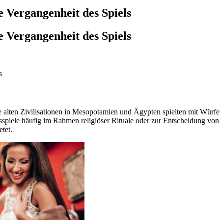
e Vergangenheit des Spiels
e Vergangenheit des Spiels
s
die alten Zivilisationen in Mesopotamien und Ägypten spielten mit Würf
piele häufig im Rahmen religiöser Rituale oder zur Entscheidung von S
etet.