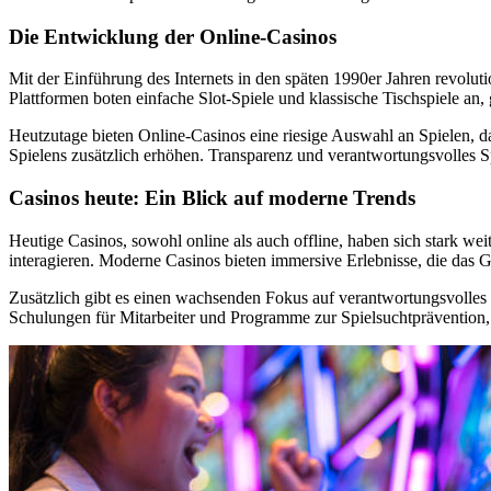
Die Entwicklung der Online-Casinos
Mit der Einführung des Internets in den späten 1990er Jahren revoluti
Plattformen boten einfache Slot-Spiele und klassische Tischspiele an,
Heutzutage bieten Online-Casinos eine riesige Auswahl an Spielen, da
Spielens zusätzlich erhöhen. Transparenz und verantwortungsvolles Sp
Casinos heute: Ein Blick auf moderne Trends
Heutige Casinos, sowohl online als auch offline, haben sich stark wei
interagieren. Moderne Casinos bieten immersive Erlebnisse, die das 
Zusätzlich gibt es einen wachsenden Fokus auf verantwortungsvolles 
Schulungen für Mitarbeiter und Programme zur Spielsuchtprävention,