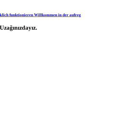
rklich funktionieren Willkommen in der aufreg
Uzağınızdayız.