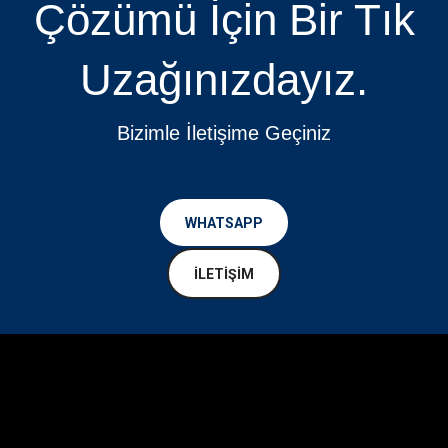
Çözümü İçin Bir Tık
Uzağınızdayız.
Bizimle İletişime Geçiniz
WHATSAPP
İLETİŞİM