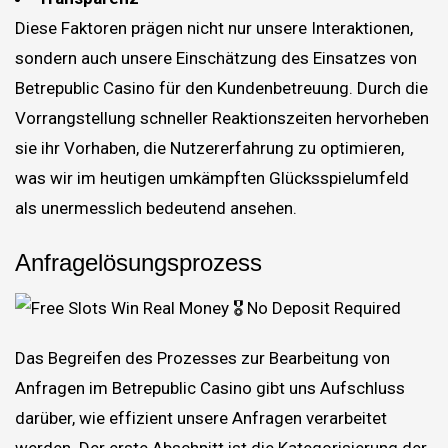
Diese Faktoren prägen nicht nur unsere Interaktionen,
sondern auch unsere Einschätzung des Einsatzes von
Betrepublic Casino für den Kundenbetreuung. Durch die
Vorrangstellung schneller Reaktionszeiten hervorheben
sie ihr Vorhaben, die Nutzererfahrung zu optimieren,
was wir im heutigen umkämpften Glücksspielumfeld
als unermesslich bedeutend ansehen.
Anfragelösungsprozess
Das Begreifen des Prozesses zur Bearbeitung von
Anfragen im Betrepublic Casino gibt uns Aufschluss
darüber, wie effizient unsere Anfragen verarbeitet