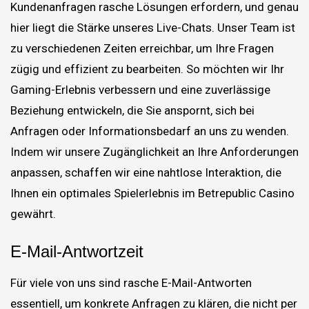
Kundenanfragen rasche Lösungen erfordern, und genau
hier liegt die Stärke unseres Live-Chats. Unser Team ist
zu verschiedenen Zeiten erreichbar, um Ihre Fragen
zügig und effizient zu bearbeiten. So möchten wir Ihr
Gaming-Erlebnis verbessern und eine zuverlässige
Beziehung entwickeln, die Sie anspornt, sich bei
Anfragen oder Informationsbedarf an uns zu wenden.
Indem wir unsere Zugänglichkeit an Ihre Anforderungen
anpassen, schaffen wir eine nahtlose Interaktion, die
Ihnen ein optimales Spielerlebnis im Betrepublic Casino
gewährt.
E-Mail-Antwortzeit
Für viele von uns sind rasche E-Mail-Antworten
essentiell, um konkrete Anfragen zu klären, die nicht per