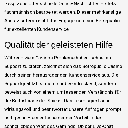
Gespräche oder schnelle Online-Nachrichten – stets
fachmännisch bearbeitet werden. Dieser mehrkanalige
Ansatz unterstreicht das Engagement von Betrepublic
für exzellenten Kundenservice.
Qualität der geleisteten Hilfe
Während viele Casinos Probleme haben, schnellen
Support zu bieten, zeichnet sich das Betrepublic Casino
durch seinen herausragenden Kundenservice aus. Die
Supportqualität ist nicht nur beeindruckend, sondern
beweist auch von einem umfassenden Verständnis für
die Bedürfnisse der Spieler. Das Team agiert sehr
wirkungsvoll und beantwortet unsere Anfragen prompt
und genau – ein entscheidender Vorteil in der
schnelllebigen Welt des Gamings. Ob per Live-Chat