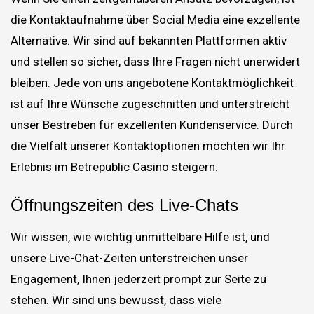
die Kontaktaufnahme über Social Media eine exzellente
Alternative. Wir sind auf bekannten Plattformen aktiv
und stellen so sicher, dass Ihre Fragen nicht unerwidert
bleiben. Jede von uns angebotene Kontaktmöglichkeit
ist auf Ihre Wünsche zugeschnitten und unterstreicht
unser Bestreben für exzellenten Kundenservice. Durch
die Vielfalt unserer Kontaktoptionen möchten wir Ihr
Erlebnis im Betrepublic Casino steigern.
Öffnungszeiten des Live-Chats
Wir wissen, wie wichtig unmittelbare Hilfe ist, und
unsere Live-Chat-Zeiten unterstreichen unser
Engagement, Ihnen jederzeit prompt zur Seite zu
stehen. Wir sind uns bewusst, dass viele