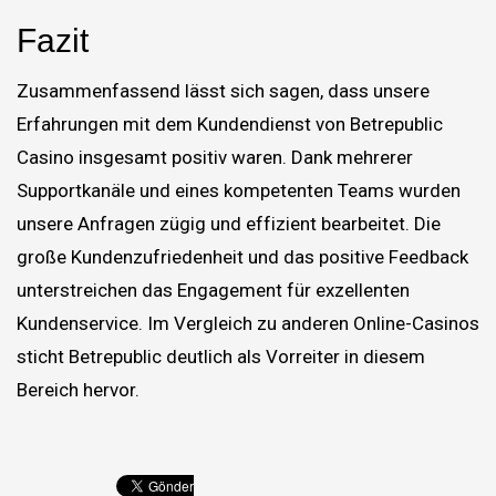
Fazit
Zusammenfassend lässt sich sagen, dass unsere
Erfahrungen mit dem Kundendienst von Betrepublic
Casino insgesamt positiv waren. Dank mehrerer
Supportkanäle und eines kompetenten Teams wurden
unsere Anfragen zügig und effizient bearbeitet. Die
große Kundenzufriedenheit und das positive Feedback
unterstreichen das Engagement für exzellenten
Kundenservice. Im Vergleich zu anderen Online-Casinos
sticht Betrepublic deutlich als Vorreiter in diesem
Bereich hervor.