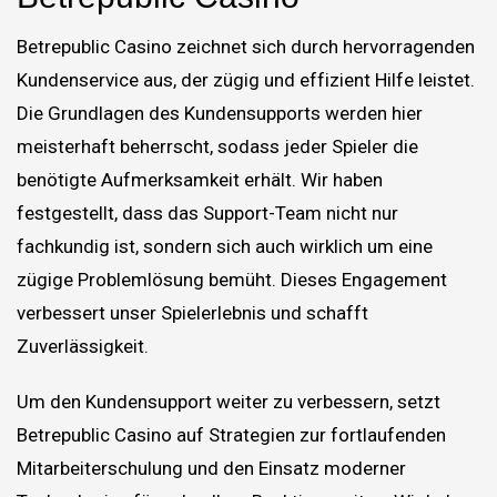
Betrepublic Casino zeichnet sich durch hervorragenden
Kundenservice aus, der zügig und effizient Hilfe leistet.
Die Grundlagen des Kundensupports werden hier
meisterhaft beherrscht, sodass jeder Spieler die
benötigte Aufmerksamkeit erhält. Wir haben
festgestellt, dass das Support-Team nicht nur
fachkundig ist, sondern sich auch wirklich um eine
zügige Problemlösung bemüht. Dieses Engagement
verbessert unser Spielerlebnis und schafft
Zuverlässigkeit.
Um den Kundensupport weiter zu verbessern, setzt
Betrepublic Casino auf Strategien zur fortlaufenden
Mitarbeiterschulung und den Einsatz moderner