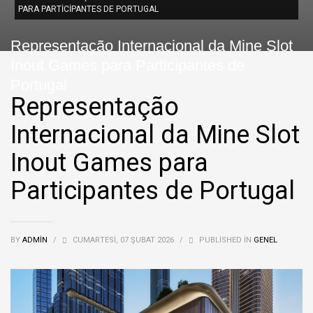
PARA PARTICIPANTES DE PORTUGAL
Representação Internacional da Mine Slot
Inout Games para Participantes de
Portugal
Representação
Internacional da Mine Slot
Inout Games para
Participantes de Portugal
BY
ADMIN
/
CUMARTESI, 07 ŞUBAT 2026
/
PUBLISHED IN
GENEL