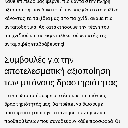
Κάθε επίπεδο μας φέρνει πιο κοντά στην πλήρη
αξιοποίηση των δυνατοτήτων μας μέσα στο καζίνο,
κάνοντας τα ταξίδια μας στο παιχνίδι ακόμα πιο
ανταποδοτικά. Ας κατακτήσουμε την τέχνη του
παιχνιδιού και ας εκμεταλλευτούμε αυτές τις
ανταμοιβές επιβράβευσης!
Συμβουλές για την
αποτελεσματική αξιοποίηση
των μπόνους δραστηριότητας
Για να αξιοποιήσουμε στο έπακρο τα μπόνους
δραστηριότητάς μας, θα πρέπει να δώσουμε
προτεραιότητα στην κατανόηση των όρων και
προϋποθέσεων που συνοδεύουν κάθε προσφορά. Οι