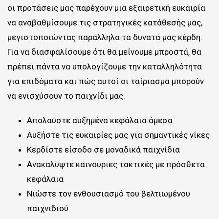
οι προτάσεις μας παρέχουν μια εξαιρετική ευκαιρία
να αναβαθμίσουμε τις στρατηγικές κατάθεσής μας,
μεγιστοποιώντας παράλληλα τα δυνατά μας κέρδη.
Για να διασφαλίσουμε ότι θα μείνουμε μπροστά, θα
πρέπει πάντα να υπολογίζουμε την καταλληλότητα
για επιδόματα και πώς αυτοί οι ταίριασμα μπορούν
να ενισχύσουν το παιχνίδι μας.
Απολαύστε αυξημένα κεφάλαια άμεσα
Αυξήστε τις ευκαιρίες μας για σημαντικές νίκες
Κερδίστε είσοδο σε μοναδικά παιχνίδια
Ανακαλύψτε καινούριες τακτικές με πρόσθετα
κεφάλαια
Νιώστε τον ενθουσιασμό του βελτιωμένου
παιχνιδιού