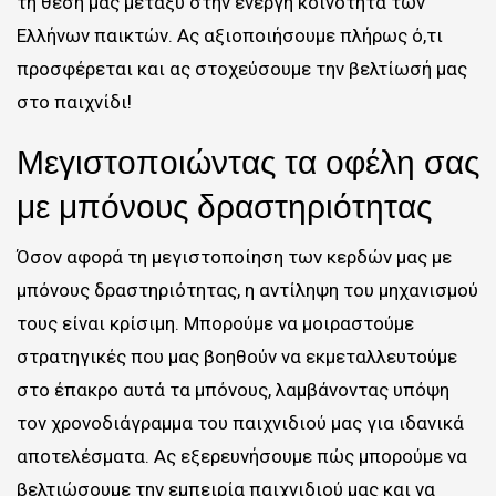
τη θέση μας μεταξύ στην ενεργή κοινότητα των
Ελλήνων παικτών. Ας αξιοποιήσουμε πλήρως ό,τι
προσφέρεται και ας στοχεύσουμε την βελτίωσή μας
στο παιχνίδι!
Μεγιστοποιώντας τα οφέλη σας
με μπόνους δραστηριότητας
Όσον αφορά τη μεγιστοποίηση των κερδών μας με
μπόνους δραστηριότητας, η αντίληψη του μηχανισμού
τους είναι κρίσιμη. Μπορούμε να μοιραστούμε
στρατηγικές που μας βοηθούν να εκμεταλλευτούμε
στο έπακρο αυτά τα μπόνους, λαμβάνοντας υπόψη
τον χρονοδιάγραμμα του παιχνιδιού μας για ιδανικά
αποτελέσματα. Ας εξερευνήσουμε πώς μπορούμε να
βελτιώσουμε την εμπειρία παιχνιδιού μας και να