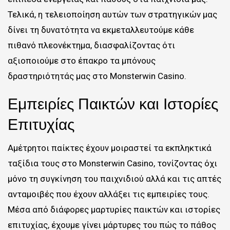
Τελικά, η τελειοποίηση αυτών των στρατηγικών μας
δίνει τη δυνατότητα να εκμεταλλευτούμε κάθε
πιθανό πλεονέκτημα, διασφαλίζοντας ότι
αξιοποιούμε στο έπακρο τα μπόνους
δραστηριότητάς μας στο Monsterwin Casino.
Εμπειρίες Παικτών και Ιστορίες
Επιτυχίας
Αμέτρητοι παίκτες έχουν μοιραστεί τα εκπληκτικά
ταξίδια τους στο Monsterwin Casino, τονίζοντας όχι
μόνο τη συγκίνηση του παιχνιδιού αλλά και τις απτές
ανταμοιβές που έχουν αλλάξει τις εμπειρίες τους.
Μέσα από διάφορες μαρτυρίες παικτών και ιστορίες
επιτυχίας, έχουμε γίνει μάρτυρες του πώς το πάθος