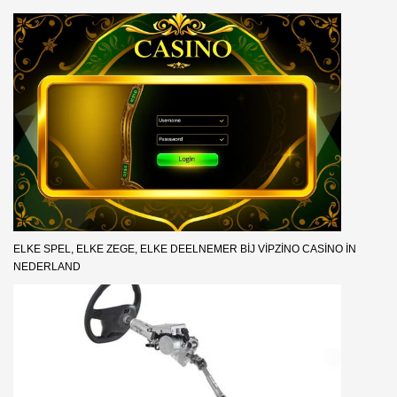
ELKE SPEL, ELKE ZEGE, ELKE DEELNEMER BIJ VIPZINO CASINO IN
NEDERLAND