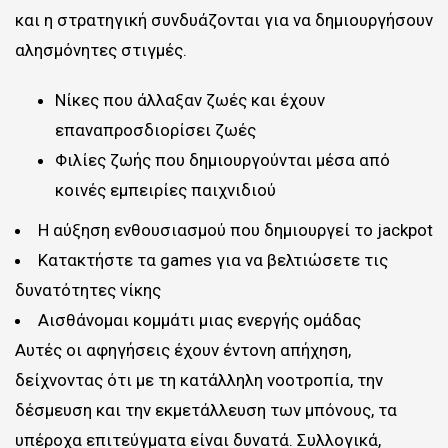
και η στρατηγική συνδυάζονται για να δημιουργήσουν
αλησμόνητες στιγμές.
Νίκες που άλλαξαν ζωές και έχουν
επαναπροσδιορίσει ζωές
Φιλίες ζωής που δημιουργούνται μέσα από
κοινές εμπειρίες παιχνιδιού
Η αύξηση ενθουσιασμού που δημιουργεί το jackpot
Κατακτήστε τα games για να βελτιώσετε τις
δυνατότητες νίκης
Αισθάνομαι κομμάτι μιας ενεργής ομάδας
Αυτές οι αφηγήσεις έχουν έντονη απήχηση,
δείχνοντας ότι με τη κατάλληλη νοοτροπία, την
δέσμευση και την εκμετάλλευση των μπόνους, τα
υπέροχα επιτεύγματα είναι δυνατά. Συλλογικά,