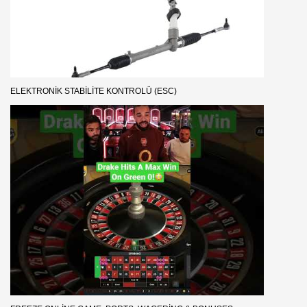
ELEKTRONIK STABILITE KONTROLÜ (ESC)