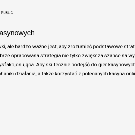
N
PUBLIC
 kasynowych
wki, ale bardzo ważne jest, aby zrozumieć podstawowe strat
brze opracowana strategia nie tylko zwiększa szanse na wy
satysfakcjonująca. Aby skutecznie podejść do gier kasynowych
aniki działania, a także korzystać z polecanych
kasyna onli