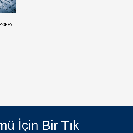
 MONEY
ü İçin Bir Tık