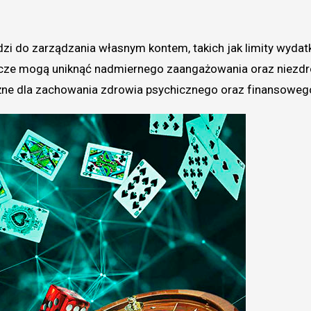
dzi do zarządzania własnym kontem, takich jak limity wyda
racze mogą uniknąć nadmiernego zaangażowania oraz niezd
ne dla zachowania zdrowia psychicznego oraz finansoweg