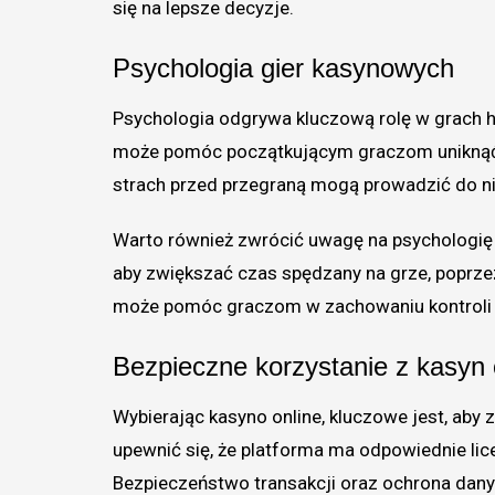
się na lepsze decyzje.
Psychologia gier kasynowych
Psychologia odgrywa kluczową rolę w grach h
może pomóc początkującym graczom uniknąć p
strach przed przegraną mogą prowadzić do n
Warto również zwrócić uwagę na psychologię 
aby zwiększać czas spędzany na grze, poprzez
może pomóc graczom w zachowaniu kontrol
Bezpieczne korzystanie z kasyn 
Wybierając kasyno online, kluczowe jest, aby
upewnić się, że platforma ma odpowiednie lic
Bezpieczeństwo transakcji oraz ochrona dany