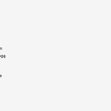
ym
ogą
e