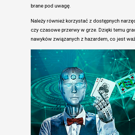
brane pod uwagę.
Należy również korzystać z dostępnych narzę
czy czasowe przerwy w grze. Dzięki temu g
nawyków związanych z hazardem, co jest waż