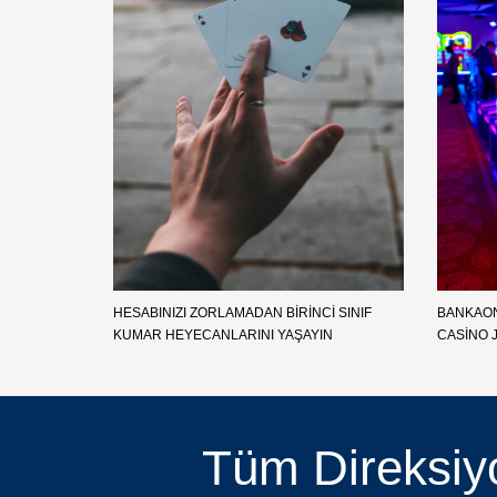
HESABINIZI ZORLAMADAN BIRINCI SINIF
BANKAON
KUMAR HEYECANLARINI YAŞAYIN
CASINO 
Tüm Direksiyo