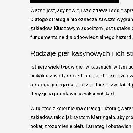
Ważne jest, aby nowicjusze zdawali sobie spr
Dlatego strategia nie oznacza zawsze wygrane
zakładów. Kluczowym aspektem jest ustalenie b
fundamentalne dla odpowiedzialnego hazardu
Rodzaje gier kasynowych i ich st
Istnieje wiele typów gier w kasynach, w tym au
unikalne zasady oraz strategie, które można 
strategia polega na grze zgodnie z tzw. tabel
decyzji na podstawie uzyskanych kart.
W ruletce z kolei nie ma strategii, która gwa
zakładów, takie jak system Martingale, aby p
poker, zrozumienie blefu i strategii obstawia