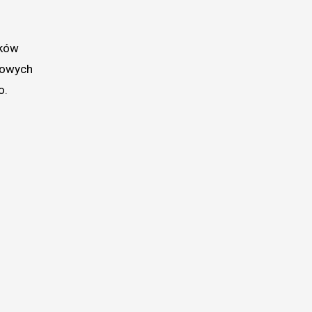
tków
rowych
o.