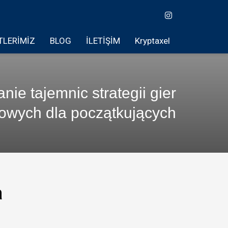
TLERİMİZ
BLOG
İLETİŞİM
Kryptaxel
ie tajemnic strategii gier
owych dla początkujących
a