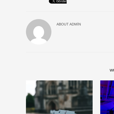
ABOUT
ADMIN
W