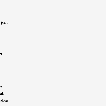
i
 jest
je
h
my
jak
zekłada