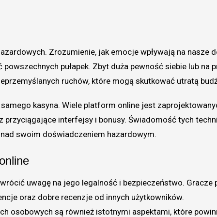
azardowych. Zrozumienie, jak emocje wpływają na nasze d
owszechnych pułapek. Zbyt duża pewność siebie lub na p
ieprzemyślanych ruchów, które mogą skutkować utratą budż
samego kasyna. Wiele platform online jest zaprojektowanyc
 przyciągające interfejsy i bonusy. Świadomość tych techn
i nad swoim doświadczeniem hazardowym.
online
 zwrócić uwagę na jego legalność i bezpieczeństwo. Gracze 
encje oraz dobre recenzje od innych użytkowników.
ch osobowych są również istotnymi aspektami, które powin