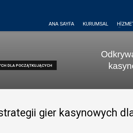
ANA SAYFA
KURUMSAL
HİZME
Odkrywan
kasyn
WYCH DLA POCZĄTKUJĄCYCH
trategii gier kasynowych dl