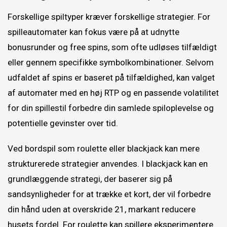
Forskellige spiltyper kræver forskellige strategier. For
spilleautomater kan fokus være på at udnytte
bonusrunder og free spins, som ofte udløses tilfældigt
eller gennem specifikke symbolkombinationer. Selvom
udfaldet af spins er baseret på tilfældighed, kan valget
af automater med en høj RTP og en passende volatilitet
for din spillestil forbedre din samlede spiloplevelse og
potentielle gevinster over tid.
Ved bordspil som roulette eller blackjack kan mere
strukturerede strategier anvendes. I blackjack kan en
grundlæggende strategi, der baserer sig på
sandsynligheder for at trække et kort, der vil forbedre
din hånd uden at overskride 21, markant reducere
husets fordel. For roulette kan spillere eksperimentere