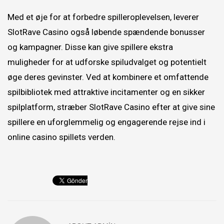
Med et øje for at forbedre spilleroplevelsen, leverer
SlotRave Casino også løbende spændende bonusser
og kampagner. Disse kan give spillere ekstra
muligheder for at udforske spiludvalget og potentielt
øge deres gevinster. Ved at kombinere et omfattende
spilbibliotek med attraktive incitamenter og en sikker
spilplatform, stræber SlotRave Casino efter at give sine
spillere en uforglemmelig og engagerende rejse ind i
online casino spillets verden.