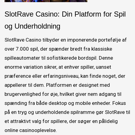
SlotRave Casino: Din Platform for Spil
og Underholdning
SlotRave Casino tilbyder en imponerende portefølje af
over 7.000 spil, der spænder bredt fra klassiske
spilleautomater til sofistikerede bordspil. Denne
enorme variation sikrer, at enhver spiller, uanset
præference eller erfaringsniveau, kan finde noget, der
appellerer til dem. Platformen er designet med
brugervenlighed for øje, hvilket giver nem adgang til
spænding fra både desktop og mobile enheder. Fokus
på en tryg og underholdende spilramme gør SlotRave til
et attraktivt valg for spillere, der søger en pålidelig
online casinooplevelse.