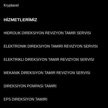
Kryptaxel
HİZMETLERİMİZ
HIDROLIK DIREKSIYON REVIZYON TAMIR SERVISI
ELEKTRONIK DIREKSIYON TAMIRI REVIZYON SERVISI
ELEKTRIKLI DIREKSIYON TAMIR REVIZYON SERVISI
MEKANIK DIREKSIYON TAMIR REVIZYON SERVISI
DIREKSIYON POMPASI TAMIRI
EPS DIREKSIYON TAMIRI