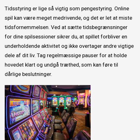
Tidsstyring er lige så vigtig som pengestyring. Online
spil kan være meget medrivende, og det er let at miste
tidsfornemmelsen. Ved at sætte tidsbegrænsninger
for dine spilsessioner sikrer du, at spillet forbliver en
underholdende aktivitet og ikke overtager andre vigtige
dele af dit liv. Tag regelmæssige pauser for at holde
hovedet klart og undgå træthed, som kan føre til
dårlige beslutninger.