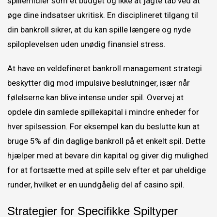
spillemidler som et budget og ikke at jagte tab ved at
øge dine indsatser ukritisk. En disciplineret tilgang til
din bankroll sikrer, at du kan spille længere og nyde
spiloplevelsen uden unødig finansiel stress.
At have en veldefineret bankroll management strategi
beskytter dig mod impulsive beslutninger, især når
følelserne kan blive intense under spil. Overvej at
opdele din samlede spillekapital i mindre enheder for
hver spilsession. For eksempel kan du beslutte kun at
bruge 5% af din daglige bankroll på et enkelt spil. Dette
hjælper med at bevare din kapital og giver dig mulighed
for at fortsætte med at spille selv efter et par uheldige
runder, hvilket er en uundgåelig del af casino spil.
Strategier for Specifikke Spiltyper