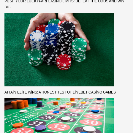
PUSH YOUR LUCKYPARI CASINO LIMITS: DEFEAT THE ODDS AND WIN
BIG.
ATTAIN ELITE WINS: A HONEST TEST OF LINEBET CASINO GAMES