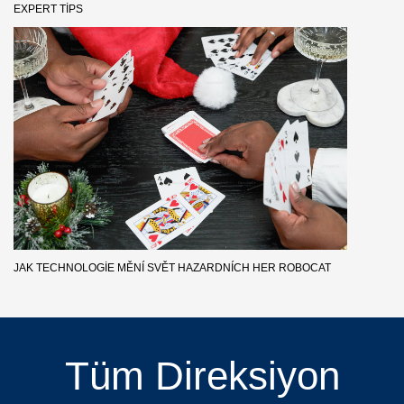
EXPERT TIPS
JAK TECHNOLOGIE MĚNÍ SVĚT HAZARDNÍCH HER ROBOCAT
Tüm Direksiyon