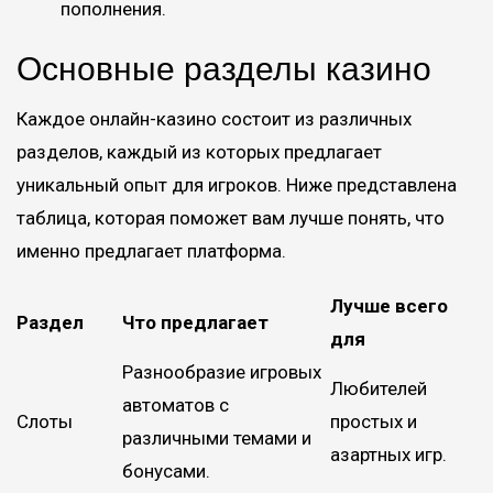
пополнения.
Основные разделы казино
Каждое онлайн-казино состоит из различных
разделов, каждый из которых предлагает
уникальный опыт для игроков. Ниже представлена
таблица, которая поможет вам лучше понять, что
именно предлагает платформа.
Лучше всего
Раздел
Что предлагает
для
Разнообразие игровых
Любителей
автоматов с
Слоты
простых и
различными темами и
азартных игр.
бонусами.