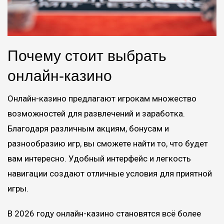
Почему стоит выбрать
онлайн-казино
Онлайн-казино предлагают игрокам множество
возможностей для развлечений и заработка.
Благодаря различным акциям, бонусам и
разнообразию игр, вы сможете найти то, что будет
вам интересно. Удобный интерфейс и легкость
навигации создают отличные условия для приятной
игры.
В 2026 году онлайн-казино становятся всё более