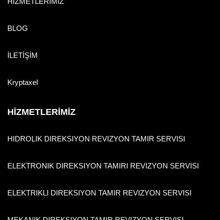
HİZMETLERİMİZ
BLOG
İLETİŞİM
Kryptaxel
HİZMETLERİMİZ
HIDROLIK DIREKSIYON REVIZYON TAMIR SERVISI
ELEKTRONIK DIREKSIYON TAMIRI REVIZYON SERVISI
ELEKTRIKLI DIREKSIYON TAMIR REVIZYON SERVISI
MEKANIK DIREKSIYON TAMIR REVIZYON SERVISI