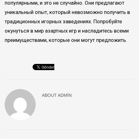
популярными, и это не случайно. Они предлагают
уникальный опыт, который невозможно получить в
традиционных игорных заведениях. Попробуйте
окунуться в мир азартных игр и насладитесь всеми
преимуществами, которые они могут предложить.
ABOUT
ADMIN