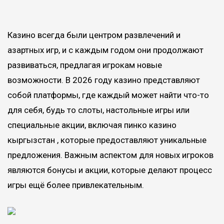
Казино всегда были центром развлечений и
азартных игр, и с каждым годом они продолжают
развиваться, предлагая игрокам новые
возможности. В 2026 году казино представляют
собой платформы, где каждый может найти что-то
для себя, будь то слоты, настольные игры или
специальные акции, включая
пинко казино
кыргызстан
, которые предоставляют уникальные
предложения. Важным аспектом для новых игроков
являются бонусы и акции, которые делают процесс
игры ещё более привлекательным.