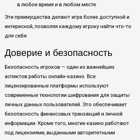
в любое время и в любом месте.
Эти преимущества делают игра более доступной и
интересной, позволяя каждому игроку найти что-то
для себя.
Доверие и безопасность
Безопасность игроков — один из важнейших
аспектов работы онлайн-казино. Все
лицензированные платформы используют
современные технологии шифрования для защиты
личных данных пользователей. Это обеспечивает
безопасность финансовых транзакций и личной
информации. Кроме того, многие казино работают
под лицензиями, выданными авторитетными