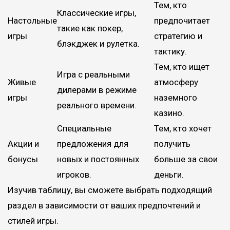
Тем, кто
Классические игры,
Настольные
предпочитает
такие как покер,
игры
стратегию и
блэкджек и рулетка.
тактику.
Тем, кто ищет
Игра с реальными
Живые
атмосферу
дилерами в режиме
игры
наземного
реального времени.
казино.
Специальные
Тем, кто хочет
Акции и
предложения для
получить
бонусы
новых и постоянных
больше за свои
игроков.
деньги.
Изучив таблицу, вы сможете выбрать подходящий
раздел в зависимости от ваших предпочтений и
стилей игры.