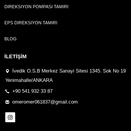
DIREKSIYON POMPASI TAMIRI
EPS DIREKSIYON TAMIRI
BLOG
İLETİŞİM
İvedik O.S.B Merkez Sanayi Sitesi 1345. Sok No 19
Yenimahalle/ANKARA
+90 541 932 33 87
omeromer061837@gmail.com