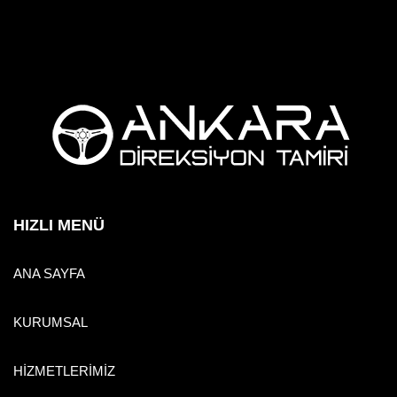
HIZLI MENÜ
ANA SAYFA
KURUMSAL
HİZMETLERİMİZ