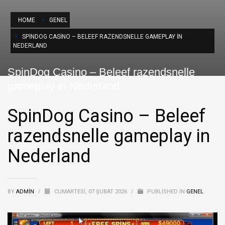
HOME
GENEL
SPINDOG CASINO – BELEEF RAZENDSNELLE GAMEPLAY IN
NEDERLAND
SpinDog Casino – Beleef razendsnelle
gameplay in Nederland
SpinDog Casino – Beleef
razendsnelle gameplay in
Nederland
BY
ADMIN
/
CUMARTESI, 07 ŞUBAT 2026
/
PUBLISHED IN
GENEL