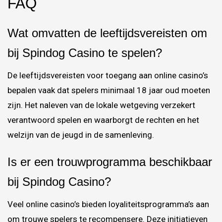
FAQ
Wat omvatten de leeftijdsvereisten om
bij Spindog Casino te spelen?
De leeftijdsvereisten voor toegang aan online casino’s
bepalen vaak dat spelers minimaal 18 jaar oud moeten
zijn. Het naleven van de lokale wetgeving verzekert
verantwoord spelen en waarborgt de rechten en het
welzijn van de jeugd in de samenleving.
Is er een trouwprogramma beschikbaar
bij Spindog Casino?
Veel online casino’s bieden loyaliteitsprogramma’s aan
om trouwe spelers te recompensere. Deze initiatieven