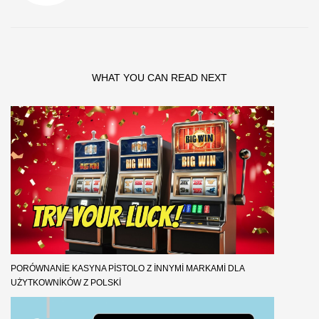
WHAT YOU CAN READ NEXT
PORÓWNANIE KASYNA PISTOLO Z INNYMI MARKAMI DLA
UŻYTKOWNIKÓW Z POLSKI