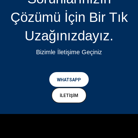
Çözümü İçin Bir Tık
Uzağınızdayız.
Bizimle İletişime Geçiniz
WHATSAPP
İLETİŞİM