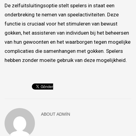
De zelfuitsluitingsoptie stelt spelers in staat een
onderbreking te nemen van speelactiviteiten. Deze
functie is cruciaal voor het stimuleren van bewust
gokken, het assisteren van individuen bij het beheersen
van hun gewoonten en het waarborgen tegen mogelijke
complicaties die samenhangen met gokken. Spelers
hebben zonder moeite gebruik van deze mogelijkheid.
ABOUT
ADMIN