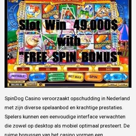
SpinDog Casino
veroorzaakt opschudding in Nederland
met zijn diverse spelaanbod en krachtige prestaties.
Spelers kunnen een eenvoudige interface verwachten
die zowel op desktop als mobiel optimaal presteert. De
ruime bonussen van het casino vormen een