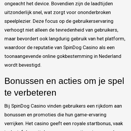
ongeacht het device. Bovendien zijn de laadtijden
uitzonderlijk snel, wat zorgt voor ononderbroken
speelplezier. Deze focus op de gebruikerservaring
verhoogt niet alleen de tevredenheid van gebruikers,
maar bevordert ook langdurig gebruik van het platform,
waardoor de reputatie van SpinDog Casino als een
toonaangevende online gokbestemming in Nederland
wordt bevestigd.
Bonussen en acties om je spel
te verbeteren
Bij SpinDog Casino vinden gebruikers een rijkdom aan
bonussen en promoties die hun game-ervaring
verrijken. Het casino geeft een royale startbonus, vaak