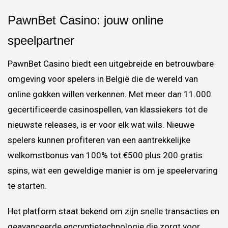
PawnBet Casino: jouw online
speelpartner
PawnBet Casino biedt een uitgebreide en betrouwbare
omgeving voor spelers in België die de wereld van
online gokken willen verkennen. Met meer dan 11.000
gecertificeerde casinospellen, van klassiekers tot de
nieuwste releases, is er voor elk wat wils. Nieuwe
spelers kunnen profiteren van een aantrekkelijke
welkomstbonus van 100% tot €500 plus 200 gratis
spins, wat een geweldige manier is om je speelervaring
te starten.
Het platform staat bekend om zijn snelle transacties en
geavanceerde encryptietechnologie die zorgt voor