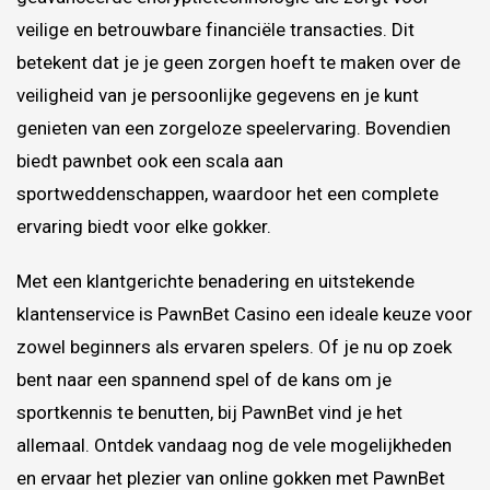
veilige en betrouwbare financiële transacties. Dit
betekent dat je je geen zorgen hoeft te maken over de
veiligheid van je persoonlijke gegevens en je kunt
genieten van een zorgeloze speelervaring. Bovendien
biedt pawnbet ook een scala aan
sportweddenschappen, waardoor het een complete
ervaring biedt voor elke gokker.
Met een klantgerichte benadering en uitstekende
klantenservice is PawnBet Casino een ideale keuze voor
zowel beginners als ervaren spelers. Of je nu op zoek
bent naar een spannend spel of de kans om je
sportkennis te benutten, bij PawnBet vind je het
allemaal. Ontdek vandaag nog de vele mogelijkheden
en ervaar het plezier van online gokken met PawnBet