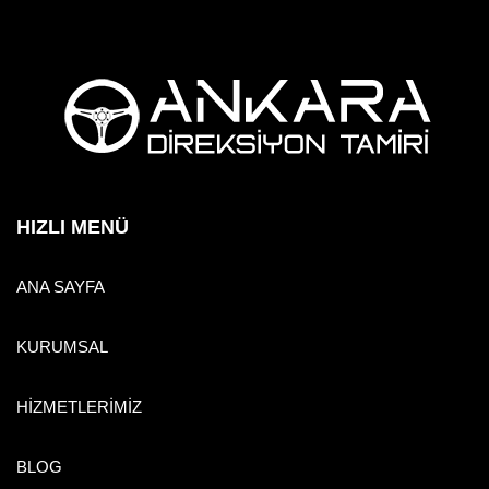
HIZLI MENÜ
ANA SAYFA
KURUMSAL
HİZMETLERİMİZ
BLOG