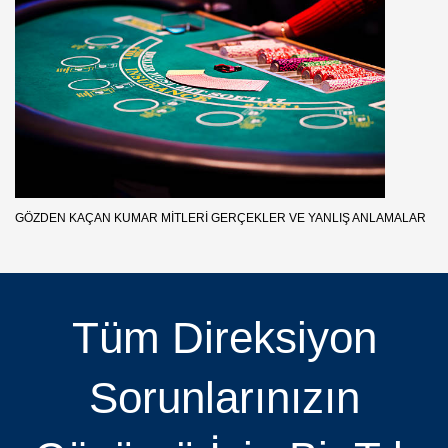
GÖZDEN KAÇAN KUMAR MITLERI GERÇEKLER VE YANLIŞ ANLAMALAR
Tüm Direksiyon
Sorunlarınızın