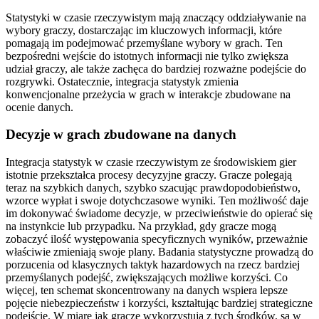
Statystyki w czasie rzeczywistym mają znaczący oddziaływanie na
wybory graczy, dostarczając im kluczowych informacji, które
pomagają im podejmować przemyślane wybory w grach. Ten
bezpośredni wejście do istotnych informacji nie tylko zwiększa
udział graczy, ale także zachęca do bardziej rozważne podejście do
rozgrywki. Ostatecznie, integracja statystyk zmienia
konwencjonalne przeżycia w grach w interakcje zbudowane na
ocenie danych.
Decyzje w grach zbudowane na danych
Integracja statystyk w czasie rzeczywistym ze środowiskiem gier
istotnie przekształca procesy decyzyjne graczy. Gracze polegają
teraz na szybkich danych, szybko szacując prawdopodobieństwo,
wzorce wypłat i swoje dotychczasowe wyniki. Ten możliwość daje
im dokonywać świadome decyzje, w przeciwieństwie do opierać się
na instynkcie lub przypadku. Na przykład, gdy gracze mogą
zobaczyć ilość występowania specyficznych wyników, przeważnie
właściwie zmieniają swoje plany. Badania statystyczne prowadzą do
porzucenia od klasycznych taktyk hazardowych na rzecz bardziej
przemyślanych podejść, zwiększających możliwe korzyści. Co
więcej, ten schemat skoncentrowany na danych wspiera lepsze
pojęcie niebezpieczeństw i korzyści, kształtując bardziej strategiczne
podejście. W miarę jak gracze wykorzystują z tych środków, są w