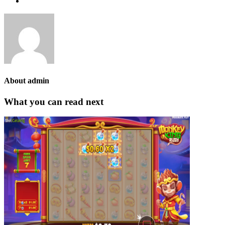
About
admin
What you can read next