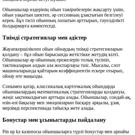
Ойыншылар өздерінің ойын тәжірибелерін жақсарту үшін,
ойын уақытын шектеп, әр сессияның ұзақтығын белгілеуі
керек. Бұл тәсіл ойынның ләззатын арттырып, тәуелділікті
болдырмауға көмектеседі.
Тиімді стратегиялар мен әдістер
Жауапкершілікпен ойын ойнаудың тиімді стратегияларын
қолдану – бұл ойын барысында жетістікке жетудің кілті.
Ойыншылар әр ойынның ережелерін толық түсініп,
тактикаларын алдын ала жоспарлауы тиіс. Мысалы, слот
машиналарында қайтарым коэффициентін ескере отырып,
ойнау өте маңызды.
Сонымен қатар, классикалық карточкалық ойындарда
ойыншылардың математикалық стратегияларды қолдануы,
жеңіс ықтималдығын арттыра алады. Ойыншылар, сондай-ақ,
өзін-өзі бақылау мен эмоцияларын басқару арқылы, ұзақ
мерзімді перспективада табысқа жете алады.
Бонустар мен ұсыныстарды пайдалану
Pin up kz казиносы ойыншыларға түрлі бонустар мен арнайы